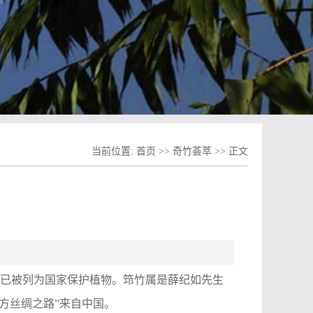
当前位置:
首页
>>
奇竹荟萃
>> 正文
已被列为国家保护植物。筇竹属是薛纪如先生
方丝绸之路”来自中国。