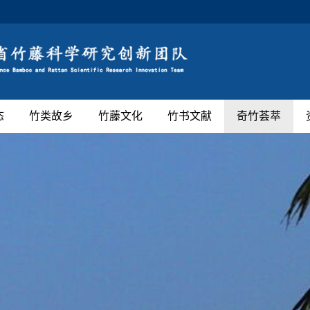
态
竹类故乡
竹藤文化
竹书文献
奇竹荟萃