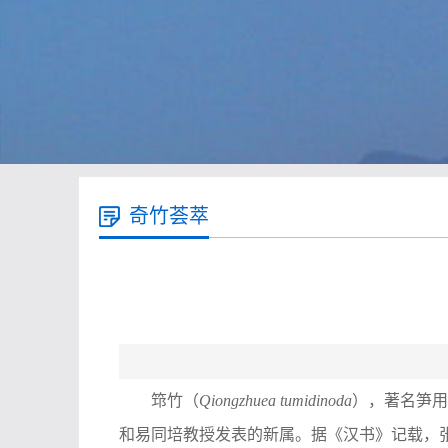
奇竹荟萃
筇竹（
Qiongzhuea tumidinoda
），著名笋用
和易同培教授发表的新属。据《汉书》记载，