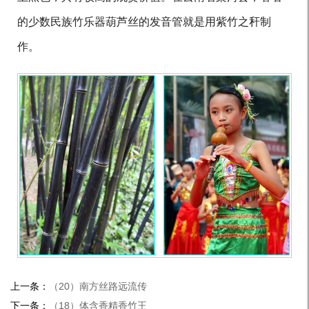
的少数民族竹乐器葫芦丝的发音管就是用紫竹之秆制
作。
上一条：
（20）南方丝路远流传
下一条：
（18）体含香精香竹王